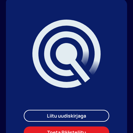
Liitu uudiskirjaga
Toeta Päästeliitu