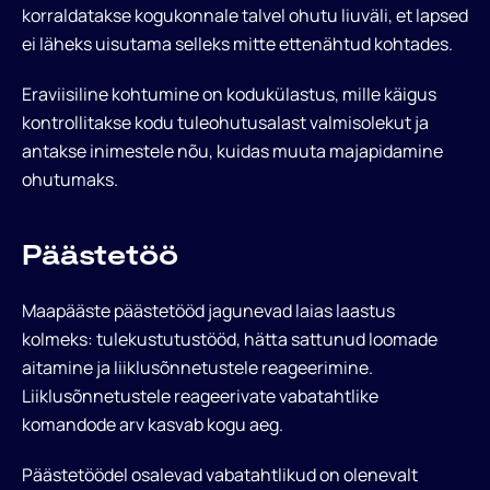
korraldatakse kogukonnale talvel ohutu liuväli, et lapsed
ei läheks uisutama selleks mitte ettenähtud kohtades.
Eraviisiline kohtumine on kodukülastus, mille käigus
kontrollitakse kodu tuleohutusalast valmisolekut ja
antakse inimestele nõu, kuidas muuta majapidamine
ohutumaks.
Päästetöö
Minu Andmed
Maapääste päästetööd jagunevad laias laastus
kolmeks: tulekustutustööd, hätta sattunud loomade
Tulumaksu tagastuseks on vaja sisestada
aitamine ja liiklusõnnetustele reageerimine.
annetaja nimi ning isikukood.
Liiklusõnnetustele reageerivate vabatahtlike
komandode arv kasvab kogu aeg.
EESNIMI*
Liitu meie uudiskirjaga
Päästetöödel osalevad vabatahtlikud on olenevalt