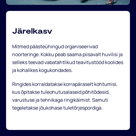
Järelkasv
Mitmed päästeühingud organiseerivad
noorteringe. Kokku peab saama piisavalt huvilisi ja
selleks teevad vabatahtlikud teavitustööd koolides
ja kohalikes kogukondades.
Ringides korraldatakse korrapäraselt kohtumisi,
kus õpitakse tuleohutusalaseid põhitõdesid,
varustuse ja tehnikaga ringikäimist. Samuti
tegeletakse jõukohase tuletõrjespordiga.