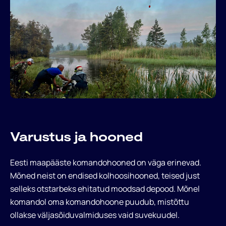
Projektid
Uudised
Kutse Andmine
Aitame Ukrainat
Varustus ja hooned
Liitumine
Eesti maapääste komandohooned on väga erinevad.
Mõned neist on endised kolhoosihooned, teised just
ENG
selleks otstarbeks ehitatud moodsad depood. Mõnel
komandol oma komandohoone puudub, mistõttu
ollakse väljasõiduvalmiduses vaid suvekuudel.