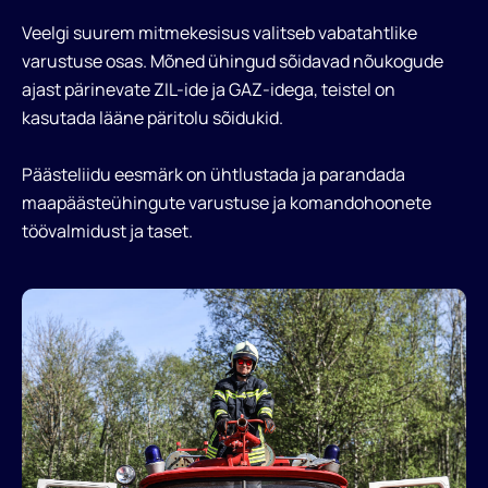
Veelgi suurem mitmekesisus valitseb vabatahtlike
varustuse osas. Mõned ühingud sõidavad nõukogude
ajast pärinevate ZIL-ide ja GAZ-idega, teistel on
kasutada lääne päritolu sõidukid.
Päästeliidu eesmärk on ühtlustada ja parandada
maapäästeühingute varustuse ja komandohoonete
töövalmidust ja taset.