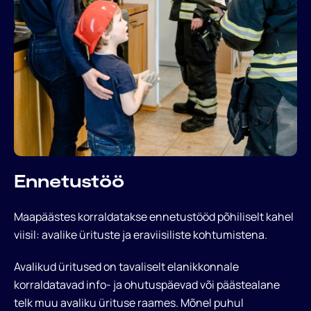
Ennetustöö
Maapäästes korraldatakse ennetustööd põhiliselt kahel
viisil: avalike ürituste ja eraviisiliste kohtumistena.
Avalikud üritused on tavaliselt elanikkonnale
korraldatavad info- ja ohutuspäevad või päästealane
telk muu avaliku ürituse raames. Mõnel puhul