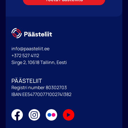
info@paasteliit.ee
+372 527 4112
Sirge 2, 10618 Tallinn, Eesti
PÄÄSTELIIT
Registri number 80302703
IBAN EE547700771002741382