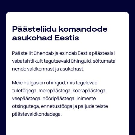
Päästeliidu komandode
asukohad Eestis
Päästeliit ühendab ja esindab Eestis päästealal
vabatahtlikult tegutsevaid ühinguid, sõltumata
nende valdkonnast ja asukohast.
Meie hulgas on ühingud, mis tegelevad
tuletõrjega, merepäästega, koerapäästega,
veepäästega, nööripäästega, inimeste
otsingutega, ennetustööga ja paljude teiste
päästevaldkondadega.