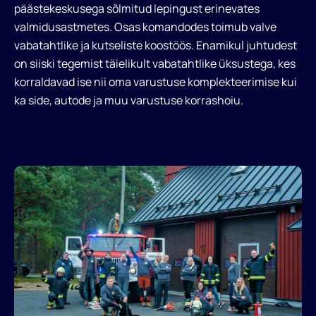
päästekeskusega sõlmitud lepingust erinevates
NIMI
valmidusastmetes. Osas komandodes toimub valve
PERENIMI*
vabatahtlike ja kutseliste koostöös. Enamikul juhtudest
Otsi
on siiski tegemist täielikult vabatahtlike üksustega, kes
korraldavad ise nii oma varustuse komplekteerimise kui
E-POST
ka side, autode ja muu varustuse korrashoiu.
Liitu uudiskirjaga