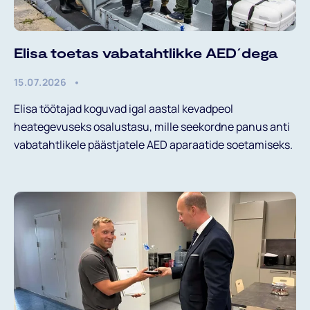
Elisa toetas vabatahtlikke AED´dega
15.07.2026
Elisa töötajad koguvad igal aastal kevadpeol
heategevuseks osalustasu, mille seekordne panus anti
vabatahtlikele päästjatele AED aparaatide soetamiseks.