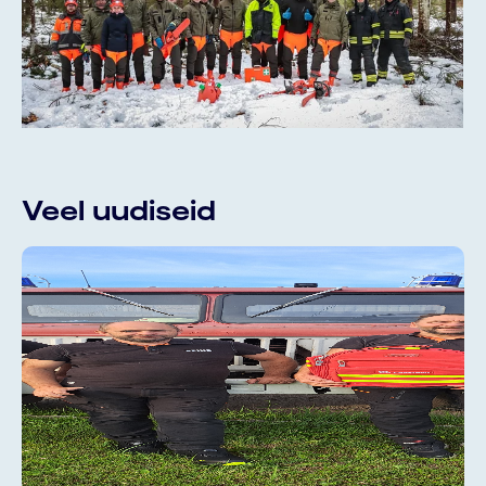
Minu Andmed
Tulumaksu tagastuseks on vaja sisestada
annetaja nimi ning isikukood.
EESNIMI*
Liitu meie uudiskirjaga
Veel uudiseid
NIMI
PERENIMI*
Otsi
E-POST
Liitu uudiskirjaga