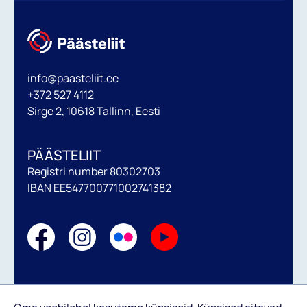
info@paasteliit.ee
+372 527 4112
Sirge 2, 10618 Tallinn, Eesti
PÄÄSTELIIT
Registri number 80302703
IBAN EE547700771002741382
Annetamise tingimused