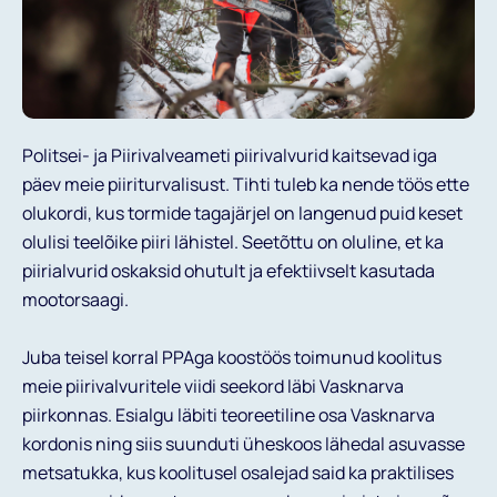
Projektid
Uudised
Politsei- ja Piirivalveameti piirivalvurid kaitsevad iga
Kutse Andmine
päev meie piiriturvalisust. Tihti tuleb ka nende töös ette
olukordi, kus tormide tagajärjel on langenud puid keset
olulisi teelõike piiri lähistel. Seetõttu on oluline, et ka
piirialvurid oskaksid ohutult ja efektiivselt kasutada
Aitame Ukrainat
mootorsaagi.
Liitumine
Juba teisel korral PPAga koostöös toimunud koolitus
meie piirivalvuritele viidi seekord läbi Vasknarva
ENG
piirkonnas. Esialgu läbiti teoreetiline osa Vasknarva
kordonis ning siis suunduti üheskoos lähedal asuvasse
metsatukka, kus koolitusel osalejad said ka praktilises