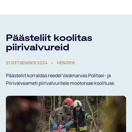
Päästeliidust
Päästeliit koolitas
piirivalvureid
21.DETSEMBER 2024
HENDRIK
Päästeliit korraldas reedel Vasknarvas Politsei- ja
Piirivalveameti piirivalvuritele mootorsae koolituse.
Valdkonnad