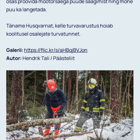
osas proovida mootorsaega puude saagimist ning mõne
puu ka langetada.
Täname Husqvarnat, kelle turvavarustus hoiab
koolitusel osalejate turvatunnet.
Galerii:
https://flic.kr/s/aHBqjBVJon
Autor:
Hendrik Tali / Päästeliit