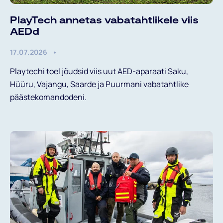
PlayTech annetas vabatahtlikele viis
AEDd
17.07.2026
Playtechi toel jõudsid viis uut AED-aparaati Saku,
Hüüru, Vajangu, Saarde ja Puurmani vabatahtlike
päästekomandodeni.