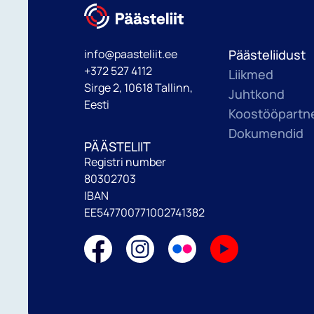
info@paasteliit.ee
Päästeliidust
+372 527 4112
Liikmed
Sirge 2, 10618 Tallinn,
Juhtkond
Eesti
Koostööpartne
Dokumendid
PÄÄSTELIIT
Registri number
80302703
IBAN
EE547700771002741382