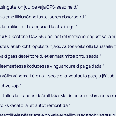
tsingutel on juurde vaja GPS-seadmeid.“
ajame liiklusõnnetuste juures absorbenti.“
 korralike, mitte aegunud kustutitega.“
med
 kui 50-aastane GAZ 66 ühel hetkel metsapõlengust välja ei 
on vaja sisestada annetaja nimi
ie uudiskirjaga
tes läheb kõht lõpuks tühjaks, Autos võiks olla kauasäiliv t
id gaasidetektoreid, et ennast mitte ohtu seada.“
PERENIMI*
Otsi
leemsetesse kodudesse vinguandureid paigaldada.“
õiks vähemalt üle nulli sooja olla. Vesi auto paagis jäätub.
ehve vaja.“
 tulles komandos duši all käia. Muidu peame tahmasena ko
Liitu u
iks kanal olla, et autot remontida.“
tahtlikele päästjatele on vaja eritellimusega sobivas suuru