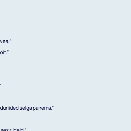
vea.“
oit.”
“
duriided selga panema.“
udiskirjaga
ses riideid.“