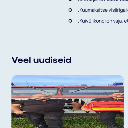
„Kuumakaitse visiiriga k
„Kuivülikondi on vaja,
Veel uudiseid