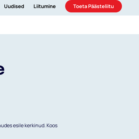
Uudised
Liitumine
Toeta Päästeliitu
ne
Aitame Ukrainat
Otsi
ENG
e
hudes esile kerkinud. Koos