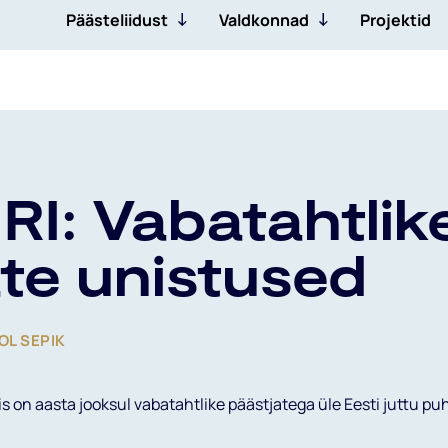
Päästeliidust
Valdkonnad
Projektid
Kutse andmi
Liikmed
Maapääste
Juhtkond
Merepääste
Koostööpartnerid
Tehniline pääste
RI: Vabatahtlik
Dokumendid
Eripääste
te unistused
OL SEPIK
s on aasta jooksul vabatahtlike päästjatega üle Eesti juttu pu