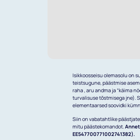
Isikkoosseisu olemasolu on s
teistsugune, päästmise aseme
raha , aru andma ja “käima nö
turvalisuse tõstmisega jne). Sa
elementaarsed soovidki kümn
Siin on vabatahtlike päästjate
mitu päästekomandot.
Annet
EE547700771002741382).