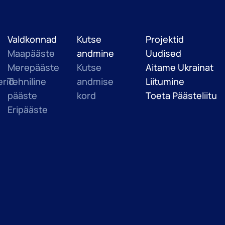
Valdkonnad
Kutse
Projektid
Maapääste
andmine
Uudised
Merepääste
Kutse
Aitame Ukrainat
rid
Tehniline
andmise
Liitumine
pääste
kord
Toeta Päästeliitu
Eripääste