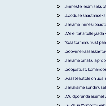
„Inimeste leidmiseks o
„Looduse säästmiseks v
„Tahame inimesi päästa
Minu And
„Me ei taha tulle jääda
Tulumaksu tagastuseks 
Liitu me
ning isikukood.
“Küla tormimurrust pääs
„Soovime kaasaskantava
EESNIMI*
NIMI
„Tahame oma küla prob
„Soojustust, komandos v
E-POST
„Päästeautole on uusi r
„Tahaksime sündmuselt
„Muldpõranda asemel võ
„3-5XL ja XS mõõtu vaba