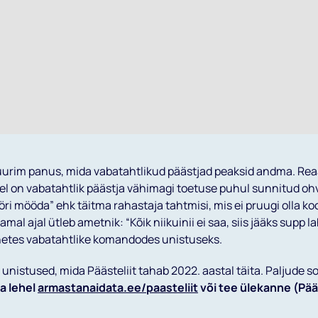
uurim panus, mida vabatahtlikud päästjad peaksid andma. Rea
l on vabatahtlik päästja vähimagi toetuse puhul sunnitud o
öri mööda” ehk täitma rahastaja tahtmisi, mis ei pruugi olla k
mal ajal ütleb ametnik: “Kõik niikuinii ei saa, siis jääks supp la
etes vabatahtlike komandodes unistuseks.
 unistused, mida Päästeliit tahab 2022. aastal täita. Paljude so
a lehel
armastanaidata.ee/paasteliit
või tee ülekanne (Pääs