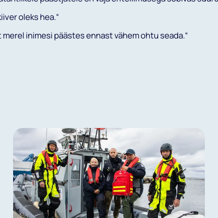
iiver oleks hea.“
 et merel inimesi päästes ennast vähem ohtu seada.“