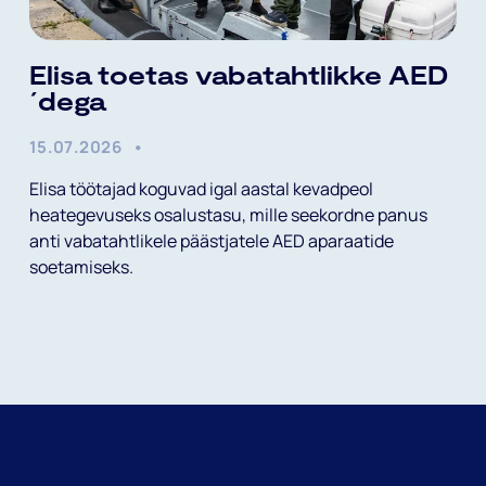
Elisa toetas vabatahtlikke AED
´dega
15.07.2026
Elisa töötajad koguvad igal aastal kevadpeol
heategevuseks osalustasu, mille seekordne panus
anti vabatahtlikele päästjatele AED aparaatide
soetamiseks.