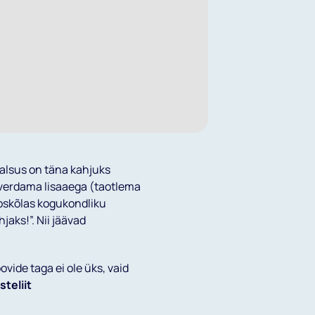
alsus on täna kahjuks
hverdama lisaaega (taotlema
ooskõlas kogukondliku
hjaks!”. Nii jäävad
ovide taga ei ole üks, vaid
teliit