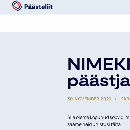
NIMEKI
päästja
30.NOVEMBER 2021
KAR
Siia oleme kogunud soovid, mi
saame neid unistusi täita.