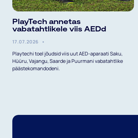
PlayTech annetas
vabatahtlikele viis AEDd
17.07.2026
Playtechi toel jõudsid viis uut AED-aparaati Saku,
Hüüru, Vajangu, Saarde ja Puurmani vabatahtlike
päästekomandodeni.