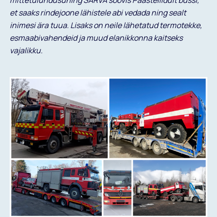
mittetulundusühing SARVA soovis Päästeliidult bussi,
et saaks rindejoone lähistele abi vedada ning sealt
inimesi ära tuua. Lisaks on neile lähetatud termotekke,
esmaabivahendeid ja muud elanikkonna kaitseks
vajalikku.