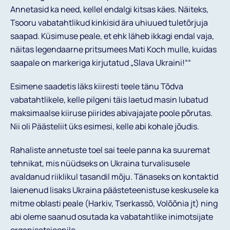
Annetasid ka need, kellel endalgi kitsas käes. Näiteks,
Tsooru vabatahtlikud kinkisid ära uhiuued tuletõrjuja
saapad. Küsimuse peale, et ehk läheb ikkagi endal vaja,
näitas legendaarne pritsumees Mati Koch mulle, kuidas
saapale on markeriga kirjutatud „Slava Ukraini!““
Esimene saadetis läks kiiresti teele tänu Tõdva
vabatahtlikele, kelle pilgeni täis laetud masin lubatud
maksimaalse kiiruse piirides abivajajate poole põrutas.
Nii oli Päästeliit üks esimesi, kelle abi kohale jõudis.
Rahaliste annetuste toel sai teele panna ka suuremat
tehnikat, mis nüüdseks on Ukraina turvalisusele
avaldanud riiklikul tasandil mõju. Tänaseks on kontaktid
laienenud lisaks Ukraina päästeteenistuse keskusele ka
mitme oblasti peale (Harkiv, Tserkassõ, Volõõnia jt) ning
abi oleme saanud osutada ka vabatahtlike inimotsijate
organisatsioonile.