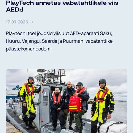
PlayTech annetas vabatahtlikele viis
AEDd
17.07.2026
Playtechi toel jõudsid viis uut AED-aparaati Saku,
Hüüru, Vajangu, Saarde ja Puurmani vabatahtlike
päästekomandodeni.