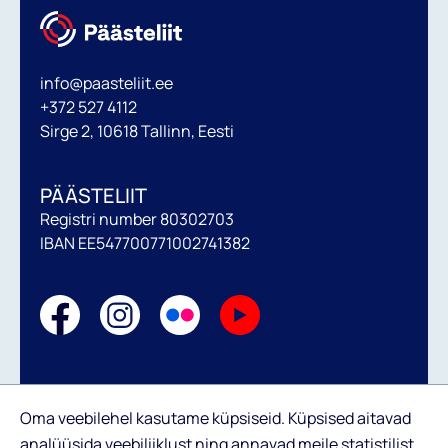
info@paasteliit.ee
+372 527 4112
Sirge 2, 10618 Tallinn, Eesti
PÄÄSTELIIT
Registri number 80302703
IBAN EE547700771002741382
Annetamise tingimused
Oma veebilehel kasutame küpsiseid. Küpsised aitavad
analüüsida veebiliiklust ning annavad meile statistilist