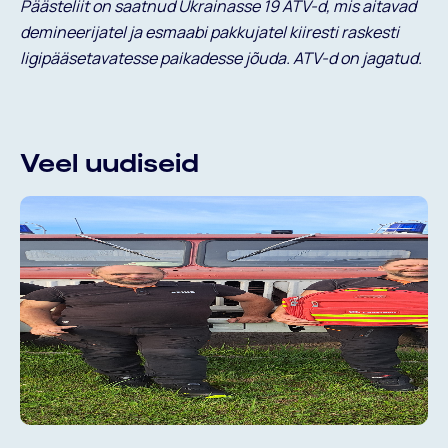
Päästeliit on saatnud Ukrainasse 19 ATV-d, mis aitavad
demineerijatel ja esmaabi pakkujatel kiiresti raskesti
ligipääsetavatesse paikadesse jõuda. ATV-d on jagatud.
Veel uudiseid