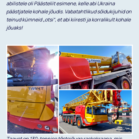
abilistele oli Päästeliit esimene, kelle abi Ukraina
päästjatele kohale jõudis. Vabatahtlikud sõidukijuhid on
teinud kümneid „otsi“, et abi kiiresti ja korralikult kohale
jõuaks!
Taavet on 130-tonnise tõstejõuga raskekraana, mis