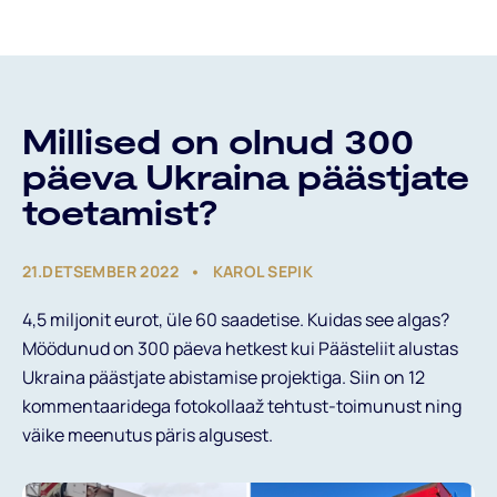
Päästeliidust
Millised on olnud 300
päeva Ukraina päästjate
toetamist?
21.DETSEMBER 2022
KAROL SEPIK
Valdkonnad
4,5 miljonit eurot, üle 60 saadetise. Kuidas see algas?
Möödunud on 300 päeva hetkest kui Päästeliit alustas
Ukraina päästjate abistamise projektiga. Siin on 12
kommentaaridega fotokollaaž tehtust-toimunust ning
väike meenutus päris algusest.