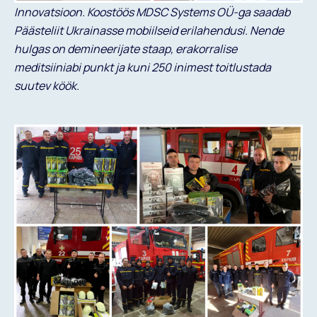
Innovatsioon. Koostöös MDSC Systems OÜ-ga saadab
Päästeliit Ukrainasse mobiilseid erilahendusi. Nende
hulgas on demineerijate staap, erakorralise
meditsiiniabi punkt ja kuni 250 inimest toitlustada
suutev köök.