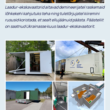
Laadur-ekskavaatorid aitavad demineerijatel raskemaid
lõhkekehi kahjutuks teha ning tuletõrjujatel kiiremini
rususid koristada, et sealt ellujäänuid päästa. Päästeliit
on saatnud Ukrainasse kuus laadur-ekskavaatorit.