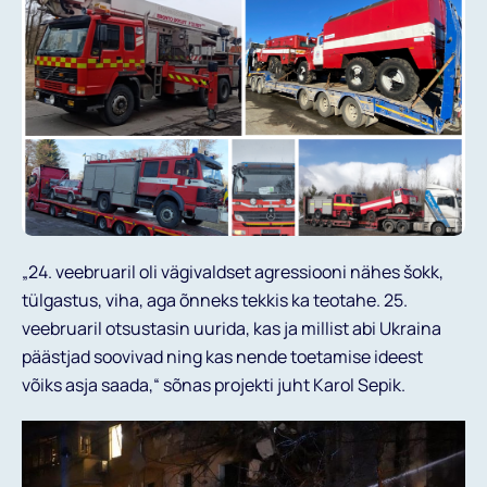
Projektid
Uudised
Kutse Andmine
„24. veebruaril oli vägivaldset agressiooni nähes šokk,
Aitame Ukrainat
tülgastus, viha, aga õnneks tekkis ka teotahe. 25.
veebruaril otsustasin uurida, kas ja millist abi Ukraina
Liitumine
päästjad soovivad ning kas nende toetamise ideest
võiks asja saada,“ sõnas projekti juht Karol Sepik.
ENG