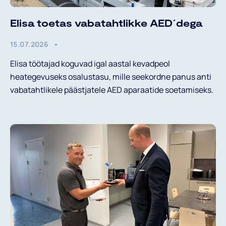
Elisa toetas vabatahtlikke AED´dega
15.07.2026
Elisa töötajad koguvad igal aastal kevadpeol
heategevuseks osalustasu, mille seekordne panus anti
vabatahtlikele päästjatele AED aparaatide soetamiseks.