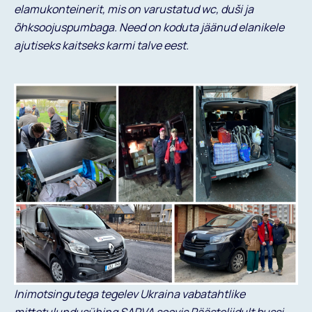
elamukonteinerit, mis on varustatud wc, duši ja
õhksoojuspumbaga. Need on koduta jäänud elanikele
ajutiseks kaitseks karmi talve eest.
Inimotsingutega tegelev Ukraina vabatahtlike