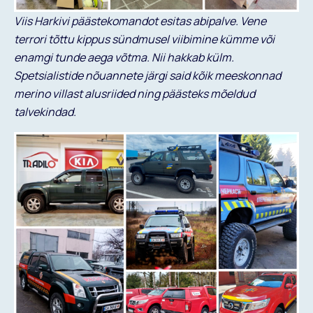
Viis Harkivi päästekomandot esitas abipalve. Vene
terrori tõttu kippus sündmusel viibimine kümme või
enamgi tunde aega võtma. Nii hakkab külm.
Spetsialistide nõuannete järgi said kõik meeskonnad
merino villast alusriided ning päästeks mõeldud
talvekindad.