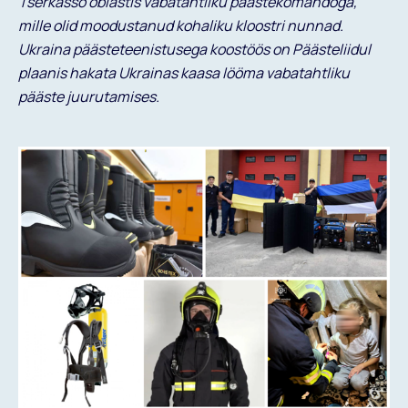
Tšerkassõ oblastis vabatahtliku päästekomandoga,
Minu Andmed
mille olid moodustanud kohaliku kloostri nunnad.
Ukraina päästeteenistusega koostöös on Päästeliidul
Tulumaksu tagastuseks on vaja sisestada
plaanis hakata Ukrainas kaasa lööma vabatahtliku
annetaja nimi ning isikukood.
pääste juurutamises.
EESNIMI*
Liitu meie uudiskirjaga
NIMI
PERENIMI*
Otsi
E-POST
Liitu uudiskirjaga