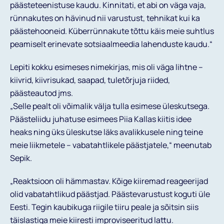
päästeteenistuse kaudu. Kinnitati, et abi on väga vaja,
rünnakutes on hävinud nii varustust, tehnikat kui ka
päästehooneid. Küberrünnakute tõttu käis meie suhtlus
peamiselt erinevate sotsiaalmeedia lahenduste kaudu.“
Lepiti kokku esimeses nimekirjas, mis oli väga lihtne –
kiivrid, kiivrisukad, saapad, tuletõrjuja riided,
päästeautod jms.
„Selle pealt oli võimalik välja tulla esimese üleskutsega.
Päästeliidu juhatuse esimees Piia Kallas kiitis idee
heaks ning üks üleskutse läks avalikkusele ning teine
meie liikmetele – vabatahtlikele päästjatele,“ meenutab
Sepik.
„Reaktsioon oli hämmastav. Kõige kiiremad reageerijad
olid vabatahtlikud päästjad. Päästevarustust koguti üle
Eesti. Tegin kaubikuga riigile tiiru peale ja sõitsin siis
täislastiga meie kiiresti improviseeritud lattu.