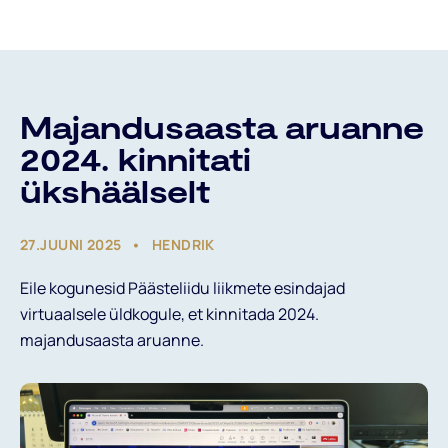
Päästeliidust
Majandusaasta aruanne
2024. kinnitati
ükshäälselt
27.JUUNI 2025
HENDRIK
Valdkonnad
Eile kogunesid Päästeliidu liikmete esindajad
virtuaalsele üldkogule, et kinnitada 2024.
majandusaasta aruanne.