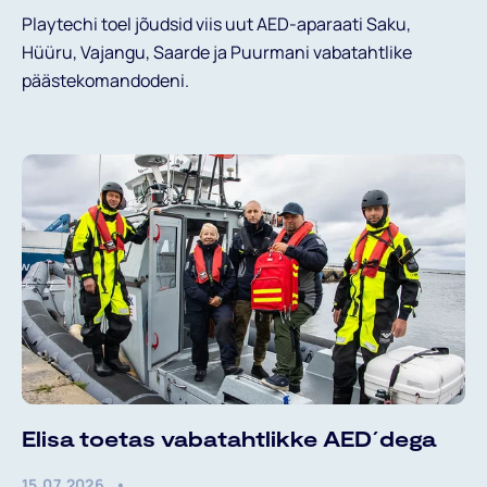
Playtechi toel jõudsid viis uut AED-aparaati Saku,
Hüüru, Vajangu, Saarde ja Puurmani vabatahtlike
päästekomandodeni.
Minu Andmed
Tulumaksu tagastuseks on vaja sisestada
annetaja nimi ning isikukood.
EESNIMI*
Liitu meie uudiskirjaga
NIMI
Elisa toetas vabatahtlikke AED´dega
PERENIMI*
Otsi
15.07.2026