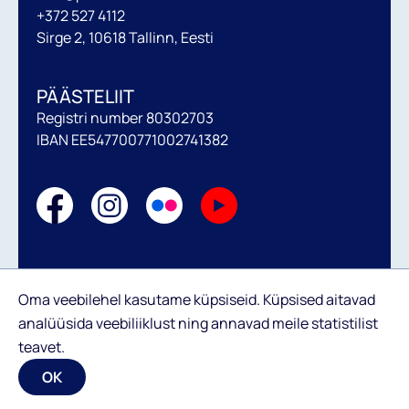
+372 527 4112
Sirge 2, 10618 Tallinn, Eesti
PÄÄSTELIIT
Registri number 80302703
IBAN EE547700771002741382
Annetamise tingimused
Oma veebilehel kasutame küpsiseid. Küpsised aitavad
analüüsida veebiliiklust ning annavad meile statistilist
teavet.
OK