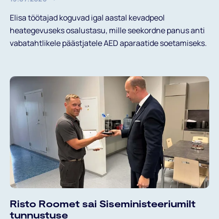
E-POST
Elisa töötajad koguvad igal aastal kevadpeol
heategevuseks osalustasu, mille seekordne panus anti
vabatahtlikele päästjatele AED aparaatide soetamiseks.
Liitu uudiskirjaga
Risto Roomet sai Siseministeeriumilt
tunnustuse