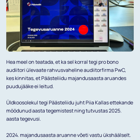
Projektid
Uudised
Kutse Andmine
Hea meel on teatada, et ka sel korral tegi pro bono
audiitori ülevaate rahvusvaheline audiitorfirma PwC,
kes kinnitas, et Päästeliidu majandusaasta aruandes
Aitame Ukrainat
puudujääke ei leitud.
Liitumine
Üldkoosolekul tegi Päästeliidu juht Piia Kallas ettekande
möödunud aasta tegemistest ning tutvustas 2025.
ENG
aasta tegevusi.
2024. majandusaasta aruanne võeti vastu ükshäälselt.