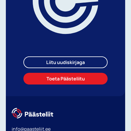
Liitu uudiskirjaga
Toeta Päästeliitu
info@paasteliit.ee