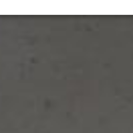
Päästeliidust
Valdkonnad