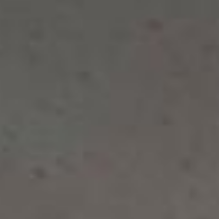
Projektid
Uudised
Kutse Andmine
Aitame Ukrainat
Liitumine
ENG